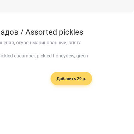
дов / Assorted pickles
ашеная, огурец маринованный, опята
pickled cucumber, pickled honeydew, green
Добавить 29 р.